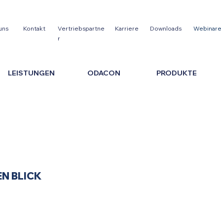
uns
Kontakt
Vertriebspartne
Karriere
Downloads
Webinar
r
LEISTUNGEN
ODACON
PRODUKTE
DATENSCHUTZ
EN BLICK