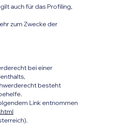
t auch für das Profiling,
mehr zum Zwecke der
rderecht bei einer
enthalts,
chwerderecht besteht
behelfe.
 folgendem Link entnommen
.html
terreich).